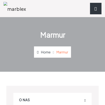
Marmur
Home
Marmur
O NAS